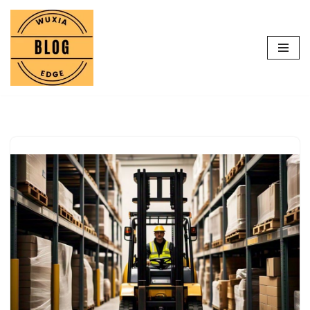
Lompat
ke
konten