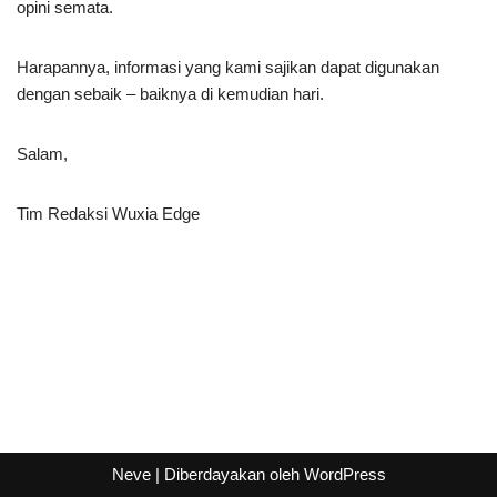
opini semata.
Harapannya, informasi yang kami sajikan dapat digunakan
dengan sebaik – baiknya di kemudian hari.
Salam,
Tim Redaksi Wuxia Edge
Neve
| Diberdayakan oleh
WordPress