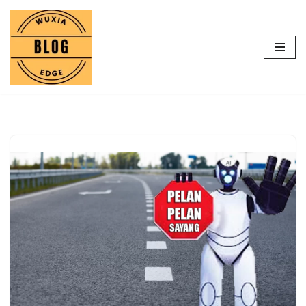
Lompat
ke
konten