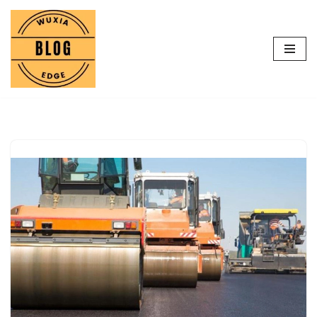
Lompat
ke
konten