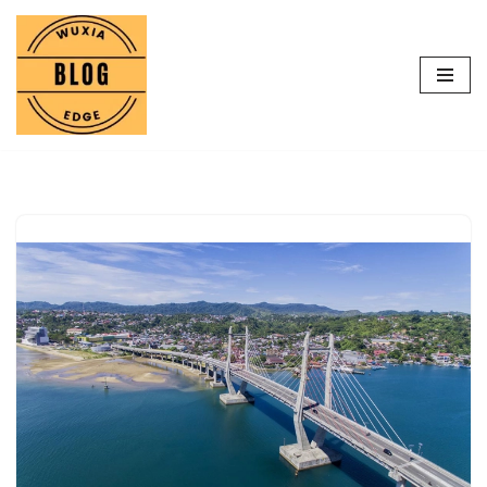
Lompat
ke
konten