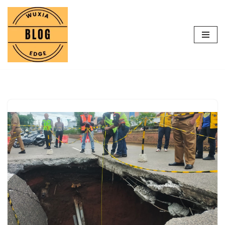
Lompat
ke
konten