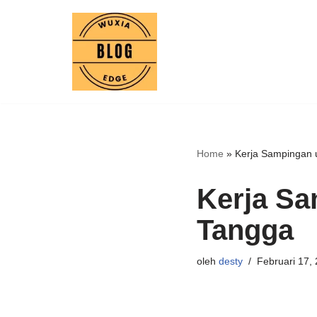
Lompat
ke
konten
Home
»
Kerja Sampingan 
Kerja Sa
Tangga
oleh
desty
Februari 17,