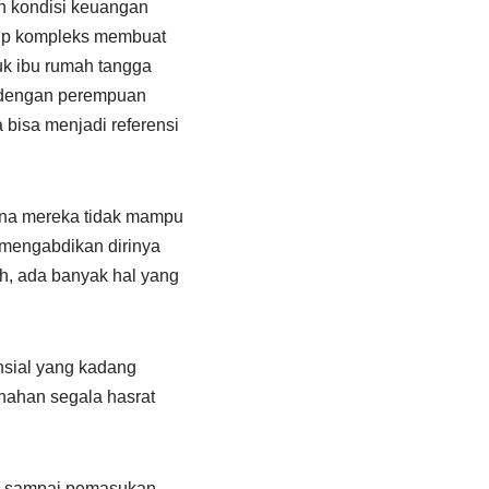
n kondisi keuangan
kup kompleks membuat
uk ibu rumah tangga
n dengan perempuan
a bisa menjadi referensi
ena mereka tidak mampu
 mengabdikan dirinya
h, ada banyak hal yang
nsial yang kadang
nahan segala hasrat
an sampai pemasukan