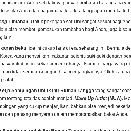
i bisnis ini. Anda setidaknya punya gambaran barang apa ya
di sekitar Anda dan bagaimana kira-kira tanggapan mereka ter
ring
rumahan
. Untuk pekerjaan satu ini sangat sesuai bagi A
ain bisa memberi pemasukan tambahan bagi Anda, juga bisa
 lain.
akanan beku
, ide ini cukup laris di era sekarang ini. Bermula
 Korea yang menyajikan makanan sejenis suki-suki dengan be
 masyarakat untuk sekadar mencobanya. Namun, harga yang di 
, dan tidak semua kalangan bisa menjangkaunya. Oleh karena it
g salah.
Kerja Sampingan untuk Ibu Rumah Tangga
yang sangat coc
m tentang tata rias adalah menjadi
Make Up Artist
(MUA)
. Me
mpingan yang cukup menjanjikan, bahkan bisa menjadi pekerj
ten dan pantang menyerah dalam mempromosikan bakat Anda.
a Sampingan untuk Ibu Rumah Tangga
, tetapi keempat peker