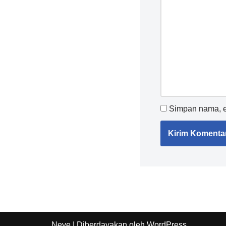
Simpan nama, em
Neve
| Diberdayakan oleh
WordPress