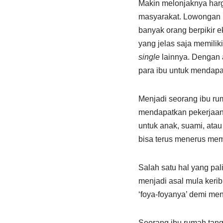
Makin melonjaknya harg
masyarakat. Lowongan 
banyak orang berpikir 
yang jelas saja memili
single
lainnya. Dengan
para ibu untuk mendap
Menjadi seorang ibu ru
mendapatkan pekerjaan 
untuk anak, suami, ata
bisa terus menerus me
Salah satu hal yang pal
menjadi asal mula keri
‘foya-foyanya’ demi me
Seorang ibu rumah tan