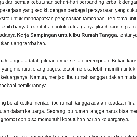
a dari semua kebutuhan sehari-hari berbanding terbalik denga
pekerjaan yang sedikit dengan berbagai persyaratan yang cu
ekstra untuk mendapatkan penghasilan tambahan. Terutama unt
ki lebih banyak kebutuhan untuk keluarganya jika dibandingka
 adanya
Kerja Sampingan untuk Ibu Rumah Tangga
, tentuny
atkan uang tambahan.
mah tangga adalah pilihan untuk setiap perempuan. Bukan kar
yang menurut orang bagus, tetapi mereka lebih memilih untuk
u keluarganya. Namun, menjadi ibu rumah tangga tidaklah muda
mbebani pemikirannya.
ing berat ketika menjadi ibu rumah tangga adalah keadaan fina
butan dalam keluarga. Seorang ibu rumah tangga harus bisa me
nghemat dan bisa memenuhi kebutuhan harian keluarganya.
gga harus bisa mengatur keuangan agar cukup untuk digunak