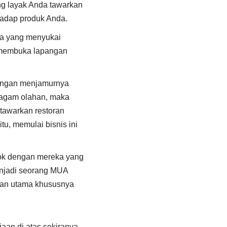
ng layak Anda tawarkan
hadap produk Anda.
nda yang menyukai
 membuka lapangan
 dengan menjamurnya
ragam olahan, maka
tawarkan restoran
u, memulai bisnis ini
ok dengan mereka yang
njadi seorang MUA
aan utama khususnya
jaan di atas sekiranya