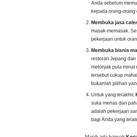
Anda sebelum memula
kepada orang-orang 
Membuka jasa
cate
masak-memasak. Sel
pekerjaan untuk orang
Membuka bisnis m
restoran Jepang dan
melonjak pula minat
tersebut cukup mahal
bukanlah pilihan yan
Untuk yang terakhir,
suka merias dan paha
adalah pekerjaan sa
bagi Anda yang tela
Masih ada banyak
Kerj