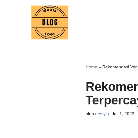
Lompat
ke
konten
Home
»
Rekomendasi Vend
Rekomen
Terperca
oleh
desty
Juli 1, 2023