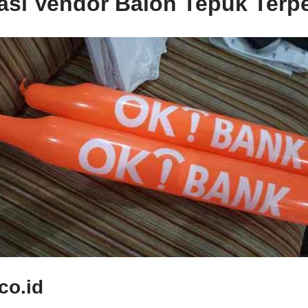
si Vendor Balon Tepuk Terp
co.id