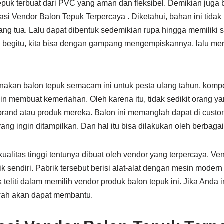
uk terbuat dari PVC yang aman dan fleksibel. Demikian juga 
i Vendor Balon Tepuk Terpercaya . Diketahui, bahan ini tid
ang tua. Lalu dapat dibentuk sedemikian rupa hingga memiliki
begitu, kita bisa dengan gampang mengempiskannya, lalu men
nakan balon tepuk semacam ini untuk pesta ulang tahun, kompet
in membuat kemeriahan. Oleh karena itu, tidak sedikit orang 
and atau produk mereka. Balon ini memanglah dapat di custom
ang ingin ditampilkan. Dan hal itu bisa dilakukan oleh berbagai
litas tinggi tentunya dibuat oleh vendor yang terpercaya. Ven
 sendiri. Pabrik tersebut berisi alat-alat dengan mesin modern
uk teliti dalam memilih vendor produk balon tepuk ini. Jika And
wah akan dapat membantu.