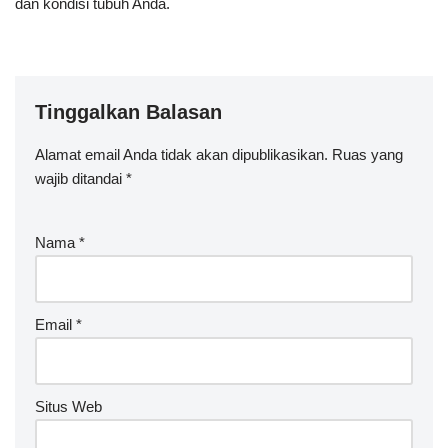
dan kondisi tubuh Anda.
Tinggalkan Balasan
Alamat email Anda tidak akan dipublikasikan.
Ruas yang
wajib ditandai
*
Nama
*
Email
*
Situs Web