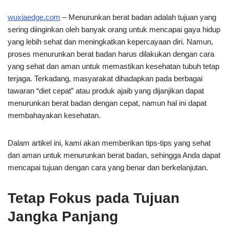
wuxiaedge.com
– Menurunkan berat badan adalah tujuan yang
sering diinginkan oleh banyak orang untuk mencapai gaya hidup
yang lebih sehat dan meningkatkan kepercayaan diri. Namun,
proses menurunkan berat badan harus dilakukan dengan cara
yang sehat dan aman untuk memastikan kesehatan tubuh tetap
terjaga. Terkadang, masyarakat dihadapkan pada berbagai
tawaran “diet cepat” atau produk ajaib yang dijanjikan dapat
menurunkan berat badan dengan cepat, namun hal ini dapat
membahayakan kesehatan.
Dalam artikel ini, kami akan memberikan tips-tips yang sehat
dan aman untuk menurunkan berat badan, sehingga Anda dapat
mencapai tujuan dengan cara yang benar dan berkelanjutan.
Tetap Fokus pada Tujuan
Jangka Panjang