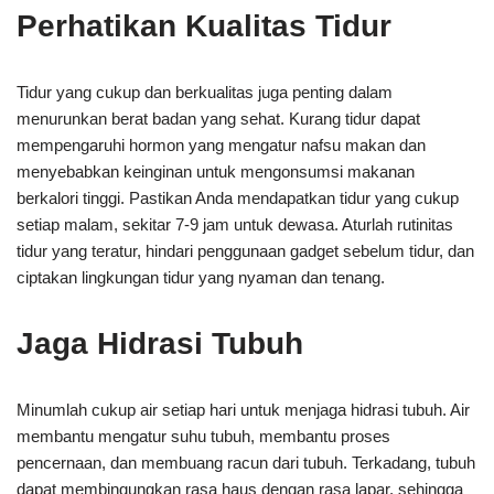
Perhatikan Kualitas Tidur
Tidur yang cukup dan berkualitas juga penting dalam
menurunkan berat badan yang sehat. Kurang tidur dapat
mempengaruhi hormon yang mengatur nafsu makan dan
menyebabkan keinginan untuk mengonsumsi makanan
berkalori tinggi. Pastikan Anda mendapatkan tidur yang cukup
setiap malam, sekitar 7-9 jam untuk dewasa. Aturlah rutinitas
tidur yang teratur, hindari penggunaan gadget sebelum tidur, dan
ciptakan lingkungan tidur yang nyaman dan tenang.
Jaga Hidrasi Tubuh
Minumlah cukup air setiap hari untuk menjaga hidrasi tubuh. Air
membantu mengatur suhu tubuh, membantu proses
pencernaan, dan membuang racun dari tubuh. Terkadang, tubuh
dapat membingungkan rasa haus dengan rasa lapar, sehingga