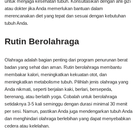
untuk menjaga kesehatan tubuh. Konsultasikan dengan ahli gizi
atau dokter jika Anda memerlukan bantuan dalam
merencanakan diet yang tepat dan sesuai dengan kebutuhan
tubuh Anda.
Rutin Berolahraga
Olahraga adalah bagian penting dari program penurunan berat
badan yang sehat dan aman. Rutin berolahraga membantu
membakar kalori, meningkatkan kekuatan otot, dan
meningkatkan metabolisme tubuh. Pilihlah jenis olahraga yang
Anda nikmati, seperti berjalan kaki, berlari, bersepeda,
berenang, atau berlatih yoga. Cobalah untuk berolahraga
setidaknya 3-5 kali seminggu dengan durasi minimal 30 menit
per sesi. Namun, pastikan Anda juga mendengarkan tubuh Anda
dan menghindari olahraga berlebihan yang dapat menyebabkan
cedera atau kelelahan.