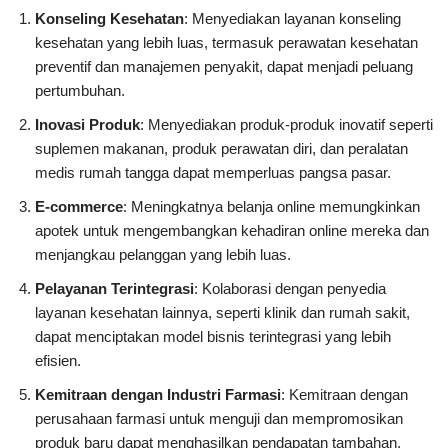
Konseling Kesehatan
: Menyediakan layanan konseling
kesehatan yang lebih luas, termasuk perawatan kesehatan
preventif dan manajemen penyakit, dapat menjadi peluang
pertumbuhan.
Inovasi Produk
: Menyediakan produk-produk inovatif seperti
suplemen makanan, produk perawatan diri, dan peralatan
medis rumah tangga dapat memperluas pangsa pasar.
E-commerce
: Meningkatnya belanja online memungkinkan
apotek untuk mengembangkan kehadiran online mereka dan
menjangkau pelanggan yang lebih luas.
Pelayanan Terintegrasi
: Kolaborasi dengan penyedia
layanan kesehatan lainnya, seperti klinik dan rumah sakit,
dapat menciptakan model bisnis terintegrasi yang lebih
efisien.
Kemitraan dengan Industri Farmasi
: Kemitraan dengan
perusahaan farmasi untuk menguji dan mempromosikan
produk baru dapat menghasilkan pendapatan tambahan.