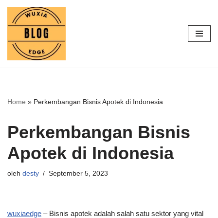
Lompat
ke
konten
Home
»
Perkembangan Bisnis Apotek di Indonesia
Perkembangan Bisnis
Apotek di Indonesia
oleh
desty
September 5, 2023
wuxiaedge
– Bisnis apotek adalah salah satu sektor yang vital