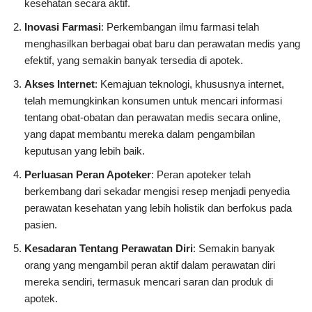
kesehatan secara aktif.
Inovasi Farmasi
: Perkembangan ilmu farmasi telah
menghasilkan berbagai obat baru dan perawatan medis yang
efektif, yang semakin banyak tersedia di apotek.
Akses Internet
: Kemajuan teknologi, khususnya internet,
telah memungkinkan konsumen untuk mencari informasi
tentang obat-obatan dan perawatan medis secara online,
yang dapat membantu mereka dalam pengambilan
keputusan yang lebih baik.
Perluasan Peran Apoteker
: Peran apoteker telah
berkembang dari sekadar mengisi resep menjadi penyedia
perawatan kesehatan yang lebih holistik dan berfokus pada
pasien.
Kesadaran Tentang Perawatan Diri
: Semakin banyak
orang yang mengambil peran aktif dalam perawatan diri
mereka sendiri, termasuk mencari saran dan produk di
apotek.