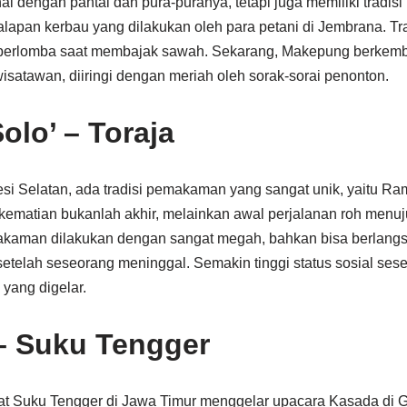
al dengan pantai dan pura-puranya, tetapi juga memiliki tradis
lapan kerbau yang dilakukan oleh para petani di Jembrana. Trad
 berlomba saat membajak sawah. Sekarang, Makepung berkemba
satawan, diiringi dengan meriah oleh sorak-sorai penonton.
lo’ – Toraja
esi Selatan, ada tradisi pemakaman yang sangat unik, yaitu Ra
kematian bukanlah akhir, melainkan awal perjalanan roh menuj
makaman dilakukan dengan sangat megah, bahkan bisa berlang
setelah seseorang meninggal. Semakin tinggi status sosial ses
yang digelar.
– Suku Tengger
kat Suku Tengger di Jawa Timur menggelar upacara Kasada di