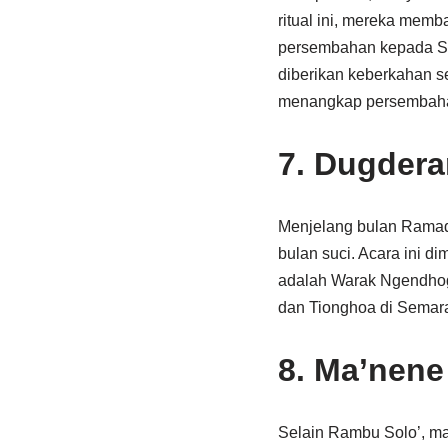
ritual ini, mereka memb
persembahan kepada San
diberikan keberkahan se
menangkap persembahan
7.
Dugdera
Menjelang bulan Ramad
bulan suci. Acara ini d
adalah Warak Ngendhog,
dan Tionghoa di Semar
8.
Ma’nene 
Selain Rambu Solo’, masy