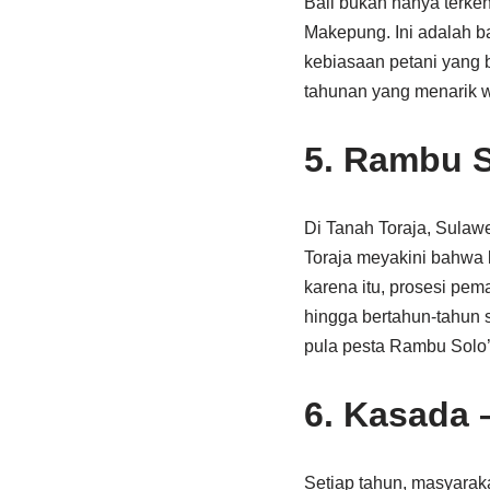
Bali bukan hanya terken
Makepung. Ini adalah ba
kebiasaan petani yang
tahunan yang menarik wi
5.
Rambu So
Di Tanah Toraja, Sulaw
Toraja meyakini bahwa 
karena itu, prosesi pe
hingga bertahun-tahun 
pula pesta Rambu Solo’ 
6.
Kasada 
Setiap tahun, masyara