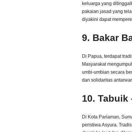
keluarga yang ditingga
pakaian jasad yang tel
diyakini dapat mempere
9.
Bakar B
Di Papua, terdapat tra
Masyarakat mengumpulk
umbi-umbian secara ber
dan solidaritas antarwa
10.
Tabuik 
Di Kota Pariaman, Suma
peristiwa Asyura. Tradi