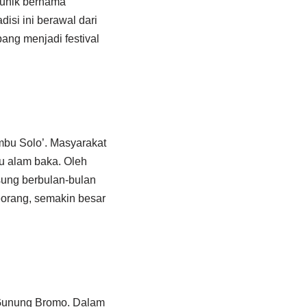
i unik bernama
isi ini berawal dari
ng menjadi festival
mbu Solo’. Masyarakat
u alam baka. Oleh
sung berbulan-bulan
eorang, semakin besar
 Gunung Bromo. Dalam