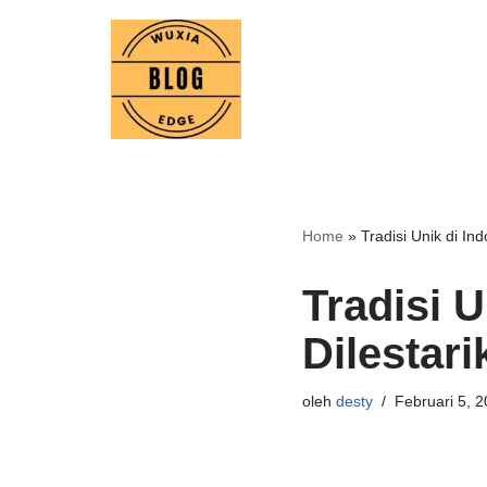
Lompat
ke
konten
Home
»
Tradisi Unik di In
Tradisi 
Dilestari
oleh
desty
Februari 5, 