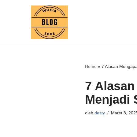
Lompat
ke
konten
Home
»
7 Alasan Mengapa 
7 Alasan
Menjadi 
oleh
desty
Maret 8, 202