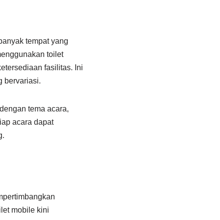
, banyak tempat yang
 menggunakan toilet
ersediaan fasilitas. Ini
bervariasi.
 dengan tema acara,
tiap acara dapat
g.
empertimbangkan
et mobile kini