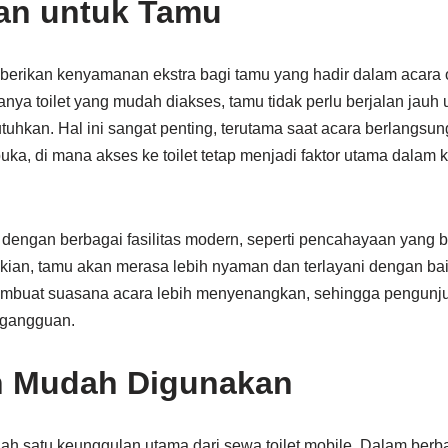
n untuk Tamu
erikan kenyamanan ekstra bagi tamu yang hadir dalam acara out
nya toilet yang mudah diakses, tamu tidak perlu berjalan jau
tuhkan. Hal ini sangat penting, terutama saat acara berlangsung
buka, di mana akses ke toilet tetap menjadi faktor utama dala
i dengan berbagai fasilitas modern, seperti pencahayaan yang b
an, tamu akan merasa lebih nyaman dan terlayani dengan baik.
buat suasana acara lebih menyenangkan, sehingga pengunju
 gangguan.
an Mudah Digunakan
ah satu keunggulan utama dari sewa toilet mobile. Dalam berba