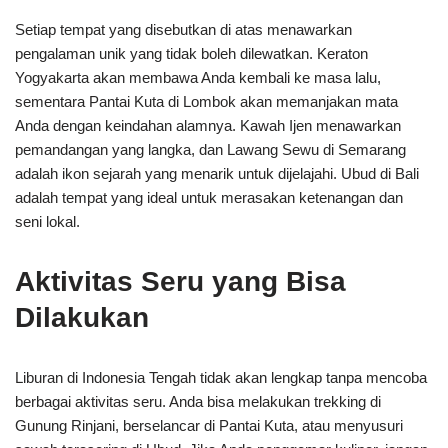
Setiap tempat yang disebutkan di atas menawarkan
pengalaman unik yang tidak boleh dilewatkan. Keraton
Yogyakarta akan membawa Anda kembali ke masa lalu,
sementara Pantai Kuta di Lombok akan memanjakan mata
Anda dengan keindahan alamnya. Kawah Ijen menawarkan
pemandangan yang langka, dan Lawang Sewu di Semarang
adalah ikon sejarah yang menarik untuk dijelajahi. Ubud di Bali
adalah tempat yang ideal untuk merasakan ketenangan dan
seni lokal.
Aktivitas Seru yang Bisa
Dilakukan
Liburan di Indonesia Tengah tidak akan lengkap tanpa mencoba
berbagai aktivitas seru. Anda bisa melakukan trekking di
Gunung Rinjani, berselancar di Pantai Kuta, atau menyusuri