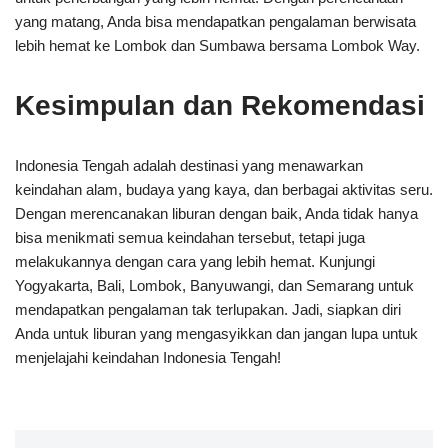
yang matang, Anda bisa mendapatkan pengalaman berwisata
lebih hemat ke Lombok dan Sumbawa bersama Lombok Way.
Kesimpulan dan Rekomendasi
Indonesia Tengah adalah destinasi yang menawarkan
keindahan alam, budaya yang kaya, dan berbagai aktivitas seru.
Dengan merencanakan liburan dengan baik, Anda tidak hanya
bisa menikmati semua keindahan tersebut, tetapi juga
melakukannya dengan cara yang lebih hemat. Kunjungi
Yogyakarta, Bali, Lombok, Banyuwangi, dan Semarang untuk
mendapatkan pengalaman tak terlupakan. Jadi, siapkan diri
Anda untuk liburan yang mengasyikkan dan jangan lupa untuk
menjelajahi keindahan Indonesia Tengah!