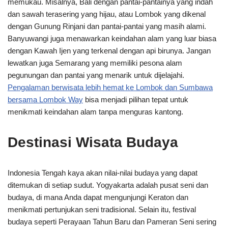
memukau. Misalnya, Bali dengan pantai-pantainya yang indah
dan sawah terasering yang hijau, atau Lombok yang dikenal
dengan Gunung Rinjani dan pantai-pantai yang masih alami.
Banyuwangi juga menawarkan keindahan alam yang luar biasa
dengan Kawah Ijen yang terkenal dengan api birunya. Jangan
lewatkan juga Semarang yang memiliki pesona alam
pegunungan dan pantai yang menarik untuk dijelajahi.
Pengalaman berwisata lebih hemat ke Lombok dan Sumbawa
bersama Lombok Way
bisa menjadi pilihan tepat untuk
menikmati keindahan alam tanpa menguras kantong.
Destinasi Wisata Budaya
Indonesia Tengah kaya akan nilai-nilai budaya yang dapat
ditemukan di setiap sudut. Yogyakarta adalah pusat seni dan
budaya, di mana Anda dapat mengunjungi Keraton dan
menikmati pertunjukan seni tradisional. Selain itu, festival
budaya seperti Perayaan Tahun Baru dan Pameran Seni sering