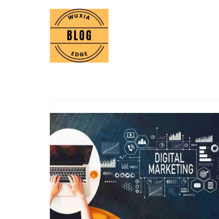
Lompat
ke
konten