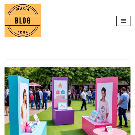
Lompat
ke
konten