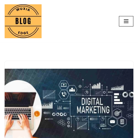
Lompat
ke
konten