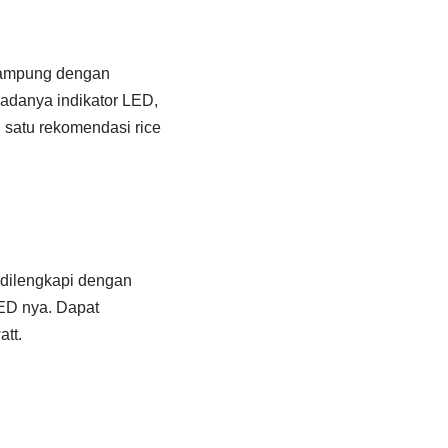
enampung dengan
 adanya indikator LED,
h satu rekomendasi rice
k dilengkapi dengan
LED nya. Dapat
tt.