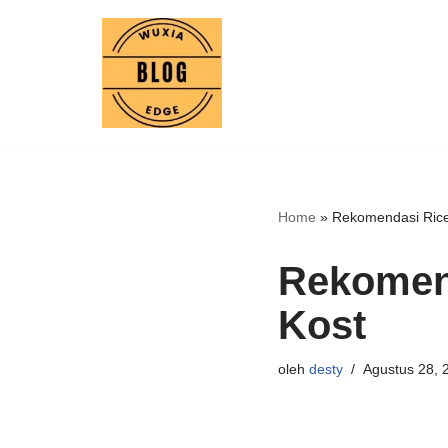
Lompat
ke
konten
Home
»
Rekomendasi Rice
Rekomen
Kost
oleh
desty
Agustus 28, 