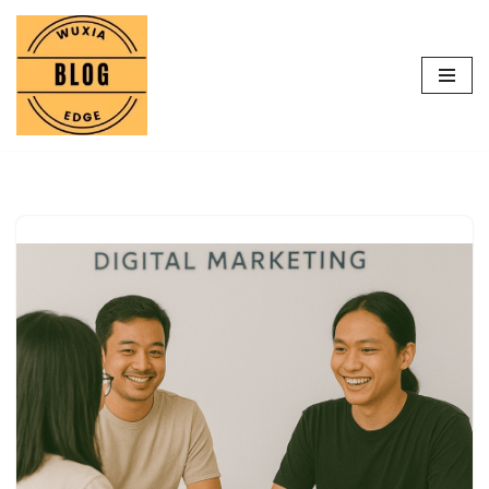
Lompat
ke
konten